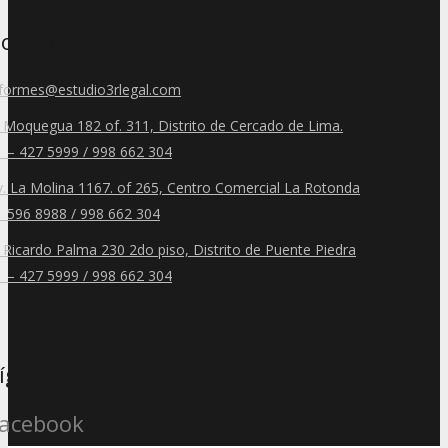
ontactos
nformes@estudio3rlegal.com
r. Moquegua 182 of. 311, Distrito de Cercado de Lima.
1 – 427 5999 / 998 662 304
v. La Molina 1167. of 265, Centro Comercial La Rotonda
1 596 8988 / 998 662 304
. Ricardo Palma 230 2do piso, Distrito de Puente Piedra
1 – 427 5999 / 998 662 304
íguenos
acebook